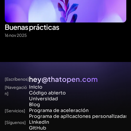
Buenas prácticas
16 nov 2025
hey@thatopen.com
[Escríbenos]
Inicio
[Navegació
Código abierto
n]
Universidad
Blog 
Programa de aceleración
[Servicios]
Programa de aplicaciones personalizadas
LinkedIn
[Síguenos]
GitHub