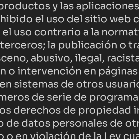
 productos y las aplicaciones
bido el uso del sitio web con
 el uso contrario a la normat
 terceros; la publicación o t
eno, abusivo, ilegal, racist
ón o intervención en páginas
en sistemas de otros usuario
úmeros de serie de programas
os derechos de propiedad int
so de datos personales de otr
 en violación de la Ley cual