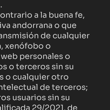
.
trario a la buena fe, 
iva andorrana o que 
ransmisión de cualquier 
a, xenófobo o 
 web personales o 
s o terceros sin su 
 o cualquier otro 
electual de terceros; 
os usuarios sin su 
ificada 29/2021, de 