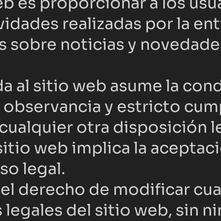
eb es proporcionar a los usu
vidades realizadas por la ent
 sobre noticias y novedades
 al sitio web asume la condi
bservancia y estricto cump
ualquier otra disposición le
 sitio web implica la aceptac
so legal.
el derecho de modificar cual
 legales del sitio web, sin n