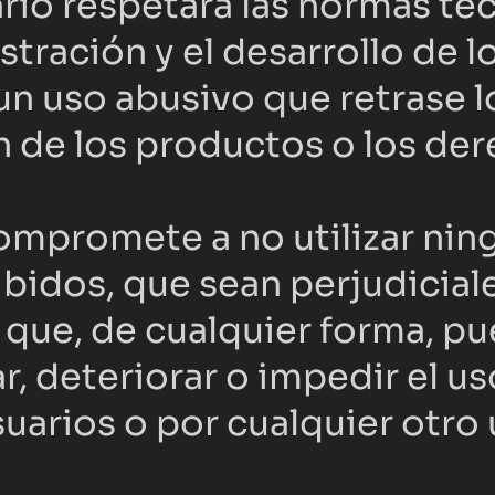
ario respetará las normas té
stración y el desarrollo de l
n uso abusivo que retrase lo
n de los productos o los der
ompromete a no utilizar nin
hibidos, que sean perjudicial
 que, de cualquier forma, pu
r, deteriorar o impedir el us
arios o por cualquier otro u