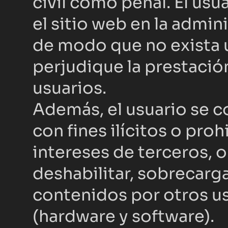
civil como penal. El usu
el sitio web en la admini
de modo que no exista u
perjudique la prestació
usuarios.
Además, el usuario se c
con fines ilícitos o pro
intereses de terceros, o
deshabilitar, sobrecarga
contenidos por otros usu
(hardware y software).